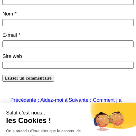
Nom
*
E-mail
*
Site web
←
Précédente :
Aidez-moi à
Suivante :
Comment j’ai
choisir un projet pour Roman
écrit « L’alliance de
8 !
Penthièvre »
→