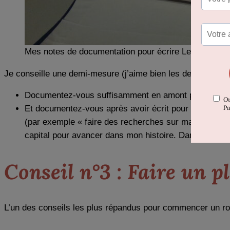
Mes notes de documentation pour écrire Le Vent des Lu
Je conseille une demi-mesure (j’aime bien les demi-mesure
Documentez-vous suffisamment en amont pour
savoi
Et documentez-vous après avoir écrit pour rectifier ce
(par exemple « faire des recherches sur machin bidule 
capital pour avancer dans mon histoire. Dans ce cas, 
Conseil n°3 : Faire un 
L’un des conseils les plus répandus pour commencer un roma