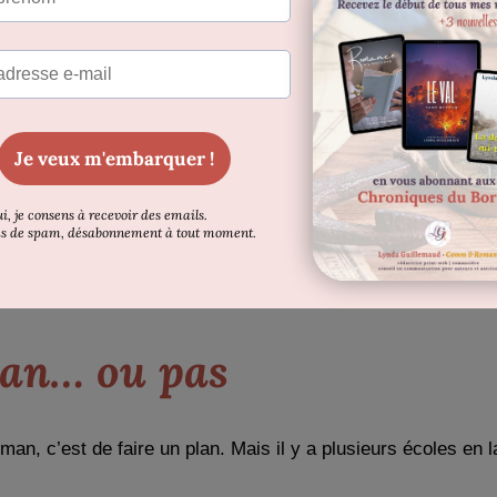
mières (à l’époque, Internet n’existait pas !).
s !).
r de quoi vous allez parler
sans faire des contresens mon
rtains points. En cours d’écriture, lorsque j’ai un trou dans
», « vérifier telle date »). Je continue à écrire et j’y revi
je fais une pause dans l’écriture et
je recherche le rense
plan… ou pas
n, c’est de faire un plan. Mais il y a plusieurs écoles en l