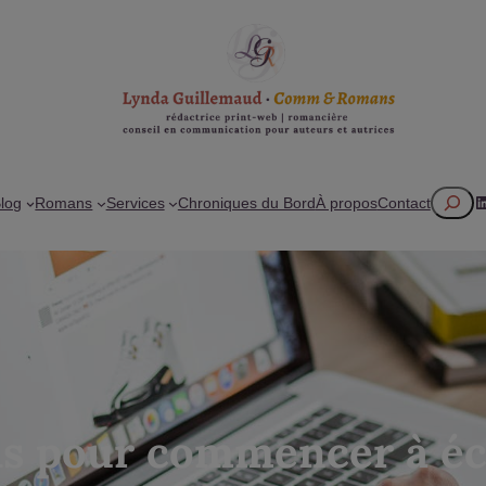
Recherc
L
log
Romans
Services
Chroniques du Bord
À propos
Contact
ls pour commencer à é