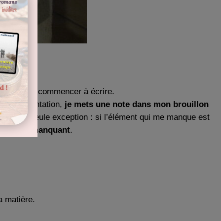
strueux et commencer à écrire.
 la documentation,
je mets une note dans mon brouillon
ens après. Seule exception : si l’élément qui me manque est
ignement manquant
.
a matière.