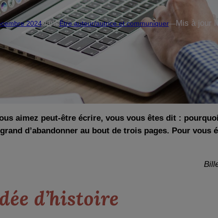
dans
Mis à jour l
écembre 2024
Être auteur/autrice et communiquer
—
us aimez peut-être écrire, vous vous êtes dit : pourquoi
st grand d’abandonner au bout de trois pages. Pour vous é
Bill
dée d’histoire