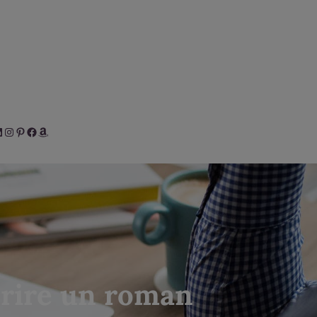
her
inkedIn
Instagram
Pinterest
Facebook
Amazon
crire un roman