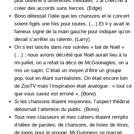
plus ouverte à différentes mélodies. J’ai cherché à
créer des accords sans tierces. (Edge)
Bono détestait l’idée que les chansons et le concert
soient figés une fois pour toutes. (…) Et il y avait le
fameux signe de la main gauche pour indiquer qu’on
devait s’arrêter ou ralentir. (Larry)
On s’est lancés dans nos soirées « bal de Noël »
(…) : nous avions décrété que Noël aurait lieu à la
mi-juillet, on a refait la déco de McGoonagles, on a
mis un sapin. C’était un moyen d’être un groupe
pop, tout en étant surréalistes. On était encore loin
de ZooTV mais l’inspiration était analogue : « tout ce
que vous savez est erroné ». (Bono)
Si les chansons étaient moyennes, l’aspect théâtral
détournait l’attention du public. (Bono)
Tous mes classeurs et mes cahiers étaient remplis
d’idées de paroles, de chansons, de listes de titres,
de logos pour le groupe. McGuinness se marrait