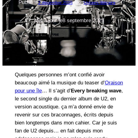
Publié le
dans
2 décembre 2015
Univers littéraire
—
Mis à jour le
8 septembre 2025
Quelques personnes m’ont confié avoir
beaucoup aimé la musique du teaser d’
Oraison
pour une île
… Il s’agit d’
Every breaking wave
,
le second single du dernier album de U2, en
version acoustique. ça m’a donné envie de
revenir sur ces braconnages, écrits depuis
bien longtemps dans mon cahier. Car je suis
fan de U2 depuis… en fait depuis mon