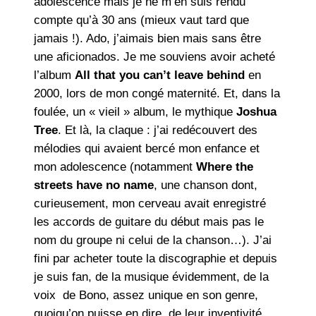
adolescence mais je ne m’en suis rendu
compte qu’à 30 ans (mieux vaut tard que
jamais !). Ado, j’aimais bien mais sans être
une aficionados. Je me souviens avoir acheté
l’album
All that you can’t leave behind
en
2000, lors de mon congé maternité. Et, dans la
foulée, un « vieil » album, le mythique
Joshua
Tree
. Et là, la claque : j’ai redécouvert des
mélodies qui avaient bercé mon enfance et
mon adolescence (notamment
Where the
streets have no name
, une chanson dont,
curieusement, mon cerveau avait enregistré
les accords de guitare du début mais pas le
nom du groupe ni celui de la chanson…). J’ai
fini par acheter toute la discographie et depuis
je suis fan, de la musique évidemment, de la
voix de Bono, assez unique en son genre,
quoiqu’on puisse en dire, de leur inventivité