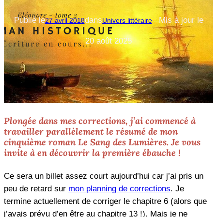
Publié le
dans
Mis à jour le
27 avril 2018
Univers littéraire
—
20 août 2025
Plongée dans mes corrections, j’ai commencé à
travailler parallèlement le résumé de mon
cinquième roman
Le Sang des Lumières
. Je vous
invite à en découvrir la première ébauche !
Ce sera un billet assez court aujourd’hui car j’ai pris un
peu de retard sur
mon planning de corrections
. Je
termine actuellement de corriger le chapitre 6 (alors que
j’avais prévu d’en être au chapitre 13 !). Mais je ne