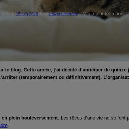
ublié le
dans
Mis à jour le
25 août 
15 juin 2019
Univers littéraire
—
ur le blog. Cette année, j’ai décidé d’anticiper de quinz
 s’arrêter (temporairement ou définitivement). L’organisat
t en plein bouleversement.
Les rêves d’une vie ne se font 
ndre
.