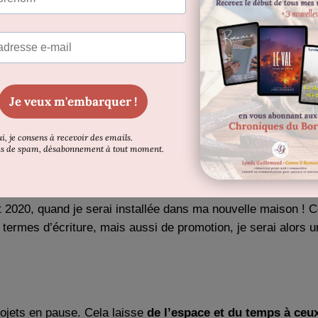
ment
les travaux de la maison et le déménagement, ainsi 
obre.
écrire un premier jet. Enfin, il faut continuer à assurer le q
er
certains objectifs. Il s’agit simplement de reporter ceux qui
t du roman #7
. J’ai en effet signé un contrat avec un éditeur
t 2020, quand je serai installée dans ma nouvelle maison ! 
 termes d’écriture, mais aussi de promotion, je serai alors un
rojets en pause. Cela laisse
de l’espace et du temps à ceux