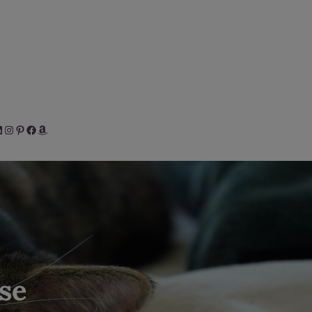
her
inkedIn
Instagram
Pinterest
Facebook
Amazon
se