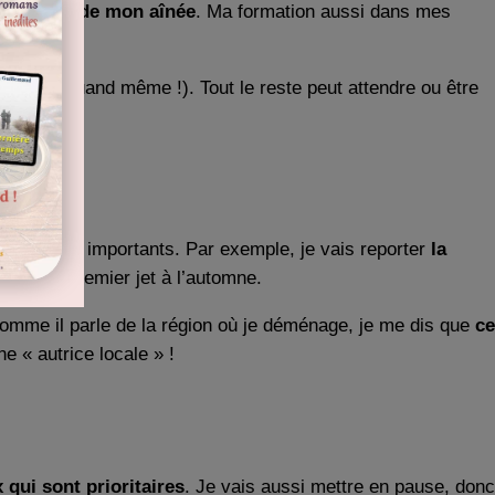
que celui de mon aînée
. Ma formation aussi dans mes
uotidien (quand même !). Tout le reste peut attendre ou être
 sont moins importants. Par exemple, je vais reporter
la
 pour un premier jet à l’automne.
Comme il parle de la région où je déménage, je me dis que
ce
e « autrice locale » !
 qui sont prioritaires
. Je vais aussi mettre en pause, donc