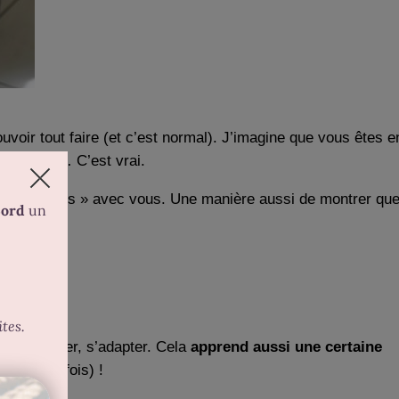
uvoir tout faire (et c’est normal). J’imagine que vous êtes e
ur ce blog… C’est vrai.
ion d’objectifs » avec vous. Une manière aussi de montrer qu
ler, modifier, s’adapter. Cela
apprend aussi une certaine
ssez, parfois) !