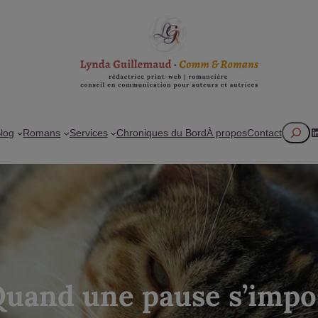
Recherc
L
log
Romans
Services
Chroniques du Bord
À propos
Contact
uand une pause s’impo