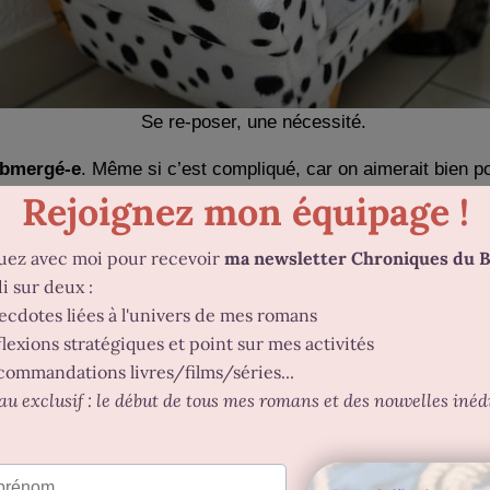
Se re-poser, une nécessité.
submergé-e
. Même si c’est compliqué, car on aimerait bien po
’en voudrez pas si je ne fais pas tout ce que j’ai annoncé s
m’engage à moitié
. J’avais envie de partager cette « révis
 plannings évoluent au fil du temps. Il faut réajuster, recalcu
établissant notre plan et qu’on a vu trop ambitieux (ou pas a