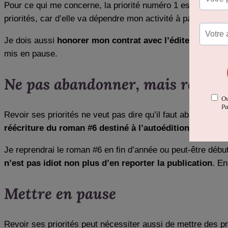
Pour ce qui me concerne, la priorité numéro 1 est évidem
priorités, car d’elle va dépendre mon activité à partir d’oct
Je dois aussi
honorer mon contrat avec l’éditeur
et donc 
mis en pause.
Ne pas abandonner, mais report
Revoir ses priorités ne veut pas dire qu’il faut abandonner 
réécriture du roman #6 destiné à l’autoédition au profi
Je reprendrai le roman #6 en fin d’année ou peut-être débu
n’est pas idiot non plus d’en reporter la publication
. En
Mettre en pause
Revoir ses priorités peut nécessiter aussi de mettre des p