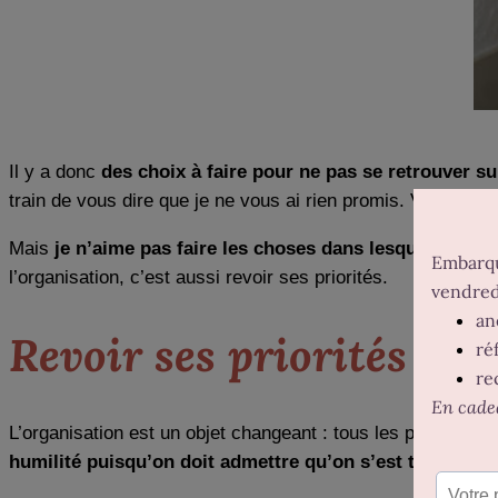
Il y a donc
des choix à faire pour ne pas se retrouver 
train de vous dire que je ne vous ai rien promis. Vous ne m
Mais
je n’aime pas faire les choses dans lesquelles je 
l’organisation, c’est aussi revoir ses priorités.
Revoir ses priorités
L’organisation est un objet changeant : tous les plans et les
humilité puisqu’on doit admettre qu’on s’est trompé
en 