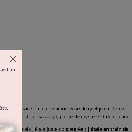
, comme quand on tombe amoureuse de quelqu’un. Je ne
 la fois souriante et sauvage, pleine de mystère et de retenu
rès bien, mais j’étais juste concentrée :
j’étais en train de