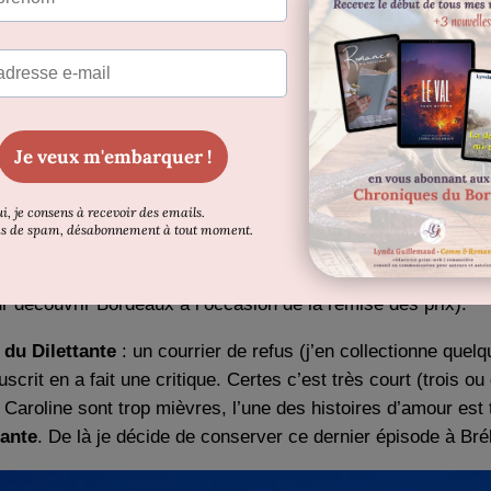
s ma tête. Cette expression est restée, d’ailleurs, de ce jour 
hat
.
miers retours
e de cette dernière partie.
Par voie de conséquence, j’ai du
sée par
différentes versions
, sans qu’aucune ne me satisfa
 Granites », à plusieurs éditeurs et, parallèlement, au
concou
ur découvrir Bordeaux à l’occasion de la remise des prix).
 du Dilettante
: un courrier de refus (j’en collectionne quelq
crit en a fait une critique. Certes c’est très court (trois ou
e Caroline sont trop mièvres, l’une des histoires d’amour est
sante
. De là je décide de conserver ce dernier épisode à Bré