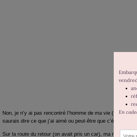
Non, je n’y ai pas rencontré l’homme de ma vie (c’était déjà
saurais dire ce que j’ai aimé ou peut-être que c’était tout 
Sur la route du retour (on avait pris un car), ma maman s’es