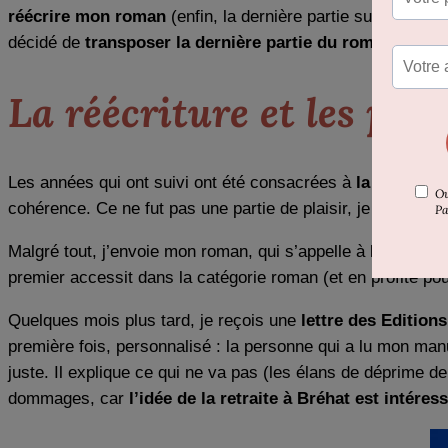
réécrire mon roman
(enfin, la dernière partie surtout) dan
décidé de
transposer la dernière partie du roman à Bré
La réécriture et les pre
Les années qui ont suivi ont été consacrées à
la réécritur
cohérence. Ce ne fut pas une partie de plaisir, je suis pas
Malgré tout, j’envoie mon roman, qui s’appelle à l’époque «
premier accessit dans la catégorie roman (et en profite po
Quelques mois plus tard, je reçois une
lettre des Editions
première fois, personnalisé : la personne qui a lu mon manus
juste. Il explique ce qui ne va pas (les élans de déprime d
dommages, car
l’idée de la retraite à Bréhat est intéres