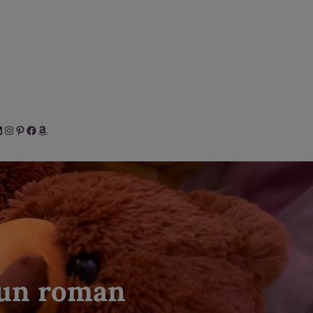
her
inkedIn
Instagram
Pinterest
Facebook
Amazon
d’un roman