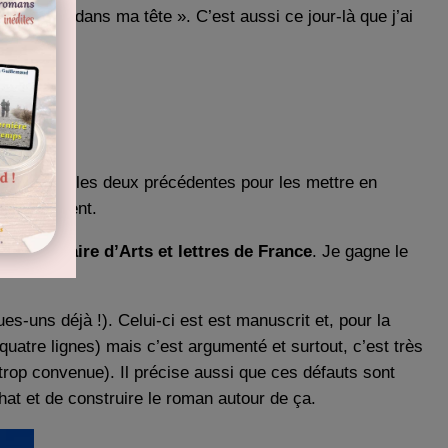
: « j’écris dans ma tête ». C’est aussi ce jour-là que j’ai
 remanier les deux précédentes pour les mettre en
sse vraiment.
rs littéraire d’Arts et lettres de France
. Je gagne le
ues-uns déjà !). Celui-ci est est manuscrit et, pour la
 quatre lignes) mais c’est argumenté et surtout, c’est très
 trop convenue). Il précise aussi que ces défauts sont
hat et de construire le roman autour de ça.