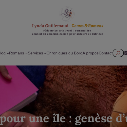
Recherc
L
log
Romans
Services
Chroniques du Bord
À propos
Contact
pour une île : genèse 