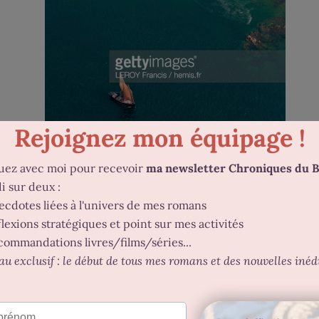
Désolée pour l’image avec le filigrane… mais
l’image représente tellement bien Bréhat que
je n’ai pas pu résister !
 fait !). Mais
je suis tombée amoureuse de l’île
. Vraiment
un ensemble, en fait : les fleurs, la mer, cette atmosphère à
t même inquiétée parce que je ne disais plus rien. J’allais t