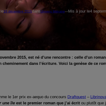
 le
dans
Mis à jour le
4 septem
16 décembre 2015
Univers littéraire
—
ovembre 2015, est né d’une rencontre : celle d’un roman
on cheminement dans l’écriture. Voici la genèse de ce ro
comme le 1er prix ex-aequo du concours
Draftquest
–
Librinov
 une île
est le premier roman que j’ai écrit
ou plutôt que 