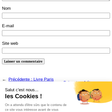
Nom
E-mail
Site web
←
Précédente :
Livre Paris
Suivante :
4 étapes pour
2019, un salon plein de
digérer les critiques
→
promesses