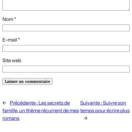
Nom
*
E-mail
*
Site web
←
Précédente :
Les secrets de
Suivante :
Suivre son
famille, un thème récurrent de mes
temps pour écrire plus
romans
→