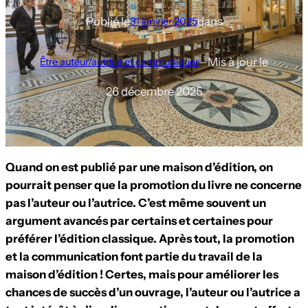
Publié le
dans
31 janvier 2025
Mis à jour le
Être auteur/autrice et communiquer
—
26 décembre 2025
Quand on est publié par une maison d’édition, on
pourrait penser que la promotion du livre ne concerne
pas l’auteur ou l’autrice. C’est même souvent un
argument avancés par certains et certaines pour
préférer l’édition classique. Après tout, la promotion
et la communication font partie du travail de la
maison d’édition ! Certes, mais pour améliorer les
chances de succès d’un ouvrage, l’auteur ou l’autrice a